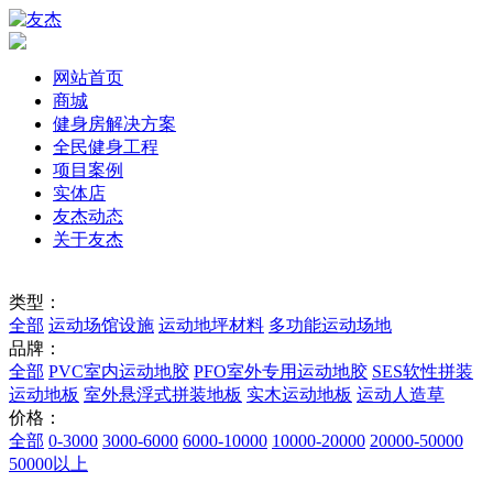
网站首页
商城
健身房解决方案
全民健身工程
项目案例
实体店
友杰动态
关于友杰
类型：
全部
运动场馆设施
运动地坪材料
多功能运动场地
品牌：
全部
PVC室内运动地胶
PFO室外专用运动地胶
SES软性拼装
运动地板
室外悬浮式拼装地板
实木运动地板
运动人造草
价格：
全部
0-3000
3000-6000
6000-10000
10000-20000
20000-50000
50000以上